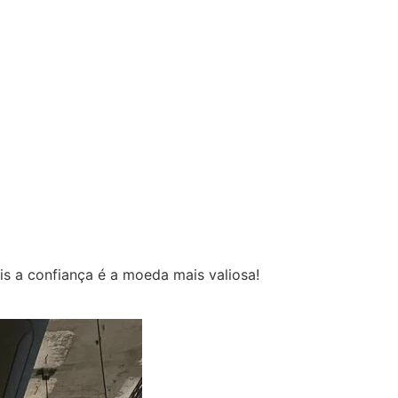
nosso cliente
Blog
QProf
(41) 3013-5969
s a confiança é a moeda mais valiosa!